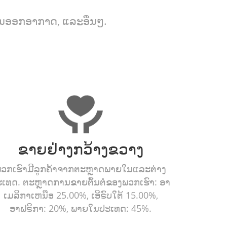
ນອອກອາກາດ, ແລະອື່ນໆ.
ຂາຍຢ່າງກວ້າງຂວາງ
ວກເຮົາມີລູກຄ້າຈາກຕະຫຼາດພາຍໃນແລະຕ່າງ
ະເທດ. ຕະຫຼາດການຂາຍຕົ້ນຕໍຂອງພວກເຮົາ: ອາ
ເມລິກາເຫນືອ 25.00%, ເອີຣົບໃຕ້ 15.00%,
ອາຟຣິກາ: 20%, ພາຍໃນປະເທດ: 45%.