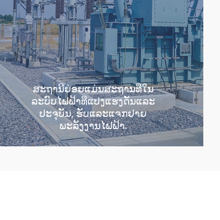
ສະຖານີຍ່ອຍແມ່ນສະຖານທີ່ໃນ
ລະບົບໄຟຟ້າທີ່ແປງແຮງດັນແລະ
ປະຈຸບັນ, ຮັບແລະແຈກຢາຍ
ພະລັງງານໄຟຟ້າ.