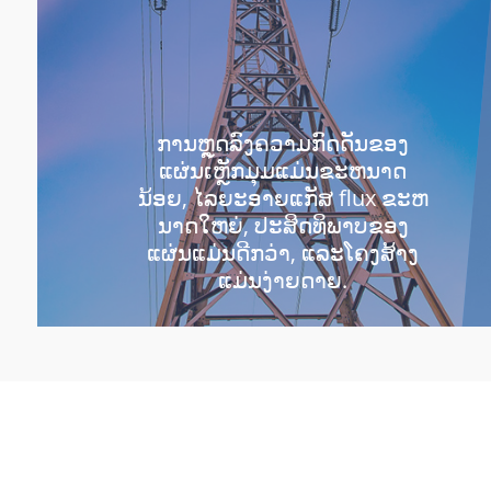
ການຫຼຸດລົງຄວາມກົດດັນຂອງ
ແຜ່ນເຫຼັກມຸມແມ່ນຂະຫນາດ
ນ້ອຍ, ໄລຍະອາຍແກັສ flux ຂະຫ
ນາດໃຫຍ່, ປະສິດທິພາບຂອງ
ແຜ່ນແມ່ນດີກວ່າ, ແລະໂຄງສ້າງ
ແມ່ນງ່າຍດາຍ.