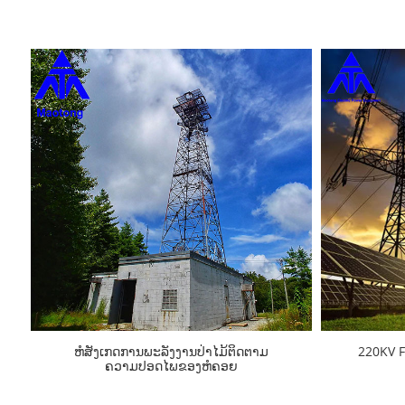
ຫໍສັງເກດການພະລັງງານປ່າໄມ້ຕິດຕາມ
220KV Fa
ຄວາມປອດໄພຂອງຫໍຄອຍ