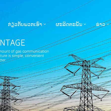
ກ່ຽວກັບພວກເຮົາ
ຜະລິດຕະພັນ
ຂ່າວ