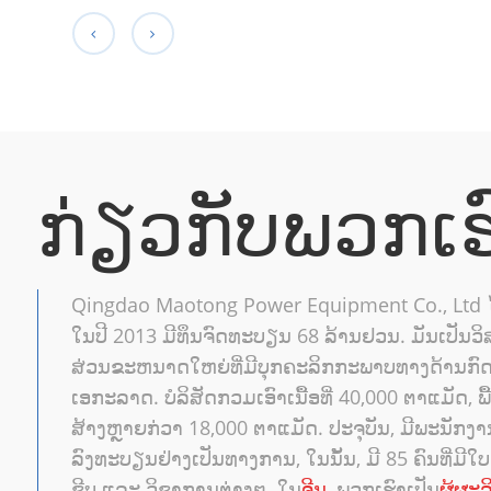
ກ່ຽວ​ກັບ​ພວກ​ເຮ
Qingdao Maotong Power Equipment Co., Ltd ໄດ້​ສ້າ
ໃນ​ປີ 2013 ມີ​ທຶນ​ຈົດ​ທະ​ບຽນ 68 ລ້ານ​ຢວນ​. ມັນເປັນ
ສ່ວນຂະຫນາດໃຫຍ່ທີ່ມີບຸກຄະລິກກະພາບທາງດ້ານກ
ເອກະລາດ. ບໍລິສັດກວມເອົາເນື້ອທີ່ 40,000 ຕາແມັດ, ພື້
ສ້າງຫຼາຍກ່ວາ 18,000 ຕາແມັດ. ປະຈຸ​ບັນ, ມີ​ພະນັກງານ
ລົງທະບຽນ​ຢ່າງ​ເປັນ​ທາງ​ການ, ​ໃນ​ນັ້ນ, ມີ 85 ຄົນ​ທີ່​ມີ​ໃບ​ຢ
ຊີບ ​ແລະ ວິຊາ​ການ​ຕ່າງໆ. ໃນ
ຈີນ
, ພວກເຮົາເປັນ
ຜູ້ຜະລ