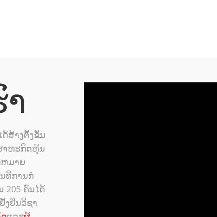
ົາ
ງ​ຕັ້ງ​ຂຶ້ນ​
ວິສາຫະກິດຫຸ້ນ
ົດຫມາຍ
ນທີ່ການກໍ່
 205 ຄົນ​ໄດ້​
ັ້ງຢືນ​ວິຊາ​
ິດ
ແລະ
ຜູ້