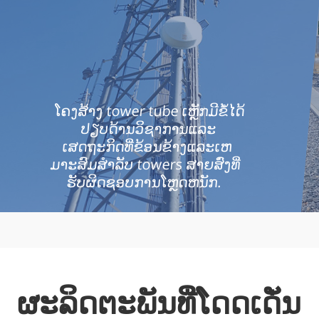
ໂຄງສ້າງ tower tube ເຫຼັກມີຂໍ້ໄດ້
ປຽບດ້ານວິຊາການແລະ
ເສດຖະກິດທີ່ຂ້ອນຂ້າງແລະເຫ
ມາະສົມສໍາລັບ towers ສາຍສົ່ງທີ່
ຮັບຜິດຊອບການໂຫຼດຫນັກ.
ຜະລິດຕະພັນທີ່ໂດດເດັ່ນ