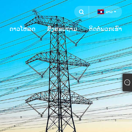
ລາວ
ດາວໂຫລດ
ສົ່ງສອບຖາມ
ຕິດຕໍ່ພວກເຮົາ