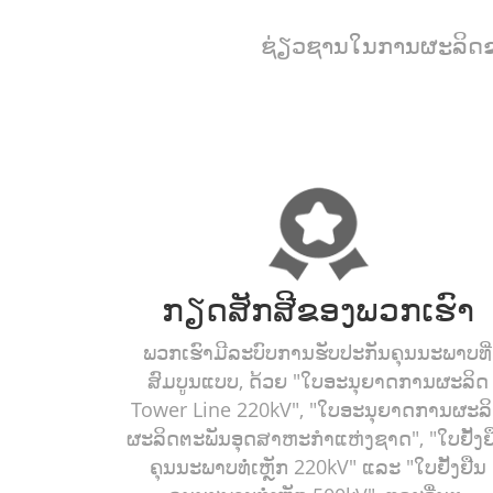
ຊ່ຽວຊານໃນການຜະລິດຂອ
ກຽດສັກສີຂອງພວກເຮົາ
ພວກເຮົາມີລະບົບການຮັບປະກັນຄຸນນະພາບທີ່
ສົມບູນແບບ, ດ້ວຍ "ໃບອະນຸຍາດການຜະລິດ
Tower Line 220kV", "ໃບອະນຸຍາດການຜະລ
ຜະລິດຕະພັນອຸດສາຫະກໍາແຫ່ງຊາດ", "ໃບຢັ້ງຢ
ຄຸນນະພາບທໍ່ເຫຼັກ 220kV" ແລະ "ໃບຢັ້ງຢືນ