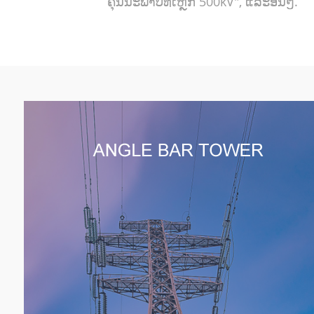
ຄຸນນະພາບທໍ່ເຫຼັກ 500kV", ແລະອື່ນໆ.