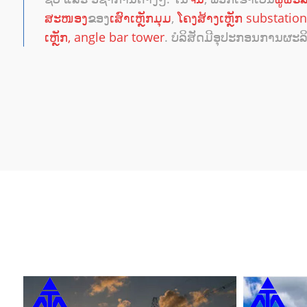
ສະໜອງ
ຂອງ
ເສົາເຫຼັກມຸມ
,
ໂຄງສ້າງເຫຼັກ substation
ເຫຼັກ
,
angle bar tower
. ບໍລິສັດມີອຸປະກອນການຜະລິ