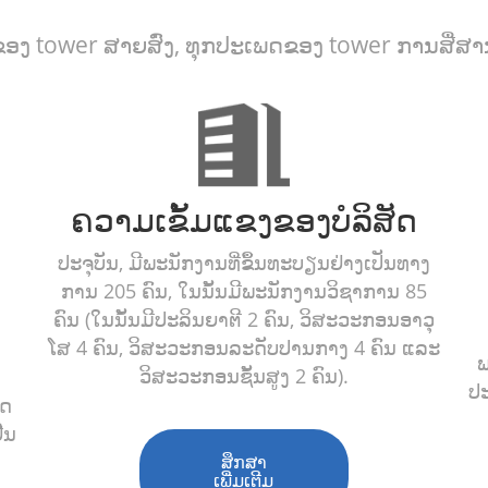
ງ tower ສາຍສົ່ງ, ທຸກປະເພດຂອງ tower ການສື່ສາ
ຄວາມເຂັ້ມແຂງຂອງບໍລິສັດ
ປະຈຸ​ບັນ, ມີ​ພະນັກງານ​ທີ່​ຂຶ້ນ​ທະບຽນ​ຢ່າງ​ເປັນ​ທາງ​
ການ 205 ຄົນ, ​ໃນ​ນັ້ນ​ມີ​ພະນັກງານ​ວິຊາ​ການ 85
ຄົນ (​ໃນ​ນັ້ນ​ມີ​ປະລິນຍາ​ຕີ 2 ຄົນ, ວິສະວະກອນ​ອາວຸ​
ໂສ 4 ຄົນ, ວິສະວະກອນ​ລະດັບ​ປານ​ກາງ 4 ຄົນ ​ແລະ
ພ
ວິສະວະກອນ​ຊັ້ນສູງ 2 ຄົນ).
ປ
ິດ
ືນ
ສຶກສາ
ເພີ່ມເຕີມ