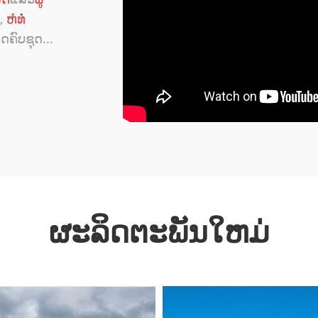
,
ຫໍທໍ່
ດຄົບຊຸດ...
ຜະລິດຕະພັນໃຫມ່