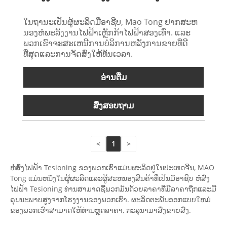
ໃນຖານະເປັນຜູ້ຜະລິດມືອາຊີບ, Mao Tong ຢາກສະຫ
ນອງຫໍພະລັງງານໄຟຟ້າເຫຼັກກ້າໄຟຟ້າສອງເທົ່າ. ແລະ
ພວກເຮົາຈະສະເຫນີການບໍລິການຫລັງການຂາຍທີ່ດີ
ທີ່ສຸດແລະການຈັດສົ່ງໃຫ້ທັນເວລາ.
ອ່ານ​ຕື່ມ
ສົ່ງສອບຖາມ
<
1
>
ຫໍສົ່ງໄຟຟ້າ Tesioning ຂອງພວກເຮົາແມ່ນຜະລິດຢູ່ໃນປະເທດຈີນ, MAO
Tong ແມ່ນຫນຶ່ງໃນຜູ້ຜະລິດແລະຜູ້ສະຫນອງສິນຄ້າທີ່ເປັນມືອາຊີບ ຫໍສົ່ງ
ໄຟຟ້າ Tesioning ທ່ານສາມາດຊື້ພວກມັນດ້ວຍລາຄາທີ່ມີລາຄາຖືກແລະມີ
ຄຸນນະພາບສູງຈາກໂຮງງານຂອງພວກເຮົາ. ຜະລິດຕະພັນອອກແບບໃຫມ່
ຂອງພວກເຮົາສາມາດໃຫ້ທ່ານຫຼຸດລາຄາ, ກະລຸນາມາສົ່ງຂາຍສົ່ງ.