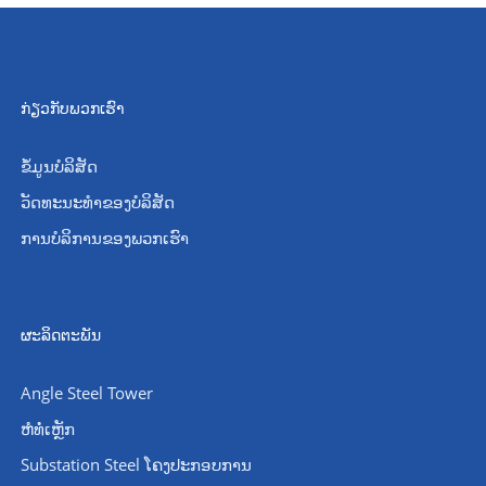
ກ່ຽວກັບພວກເຮົາ
ຂໍ້ມູນບໍລິສັດ
ວັດທະນະທໍາຂອງບໍລິສັດ
ການບໍລິການຂອງພວກເຮົາ
ຜະລິດຕະພັນ
Angle Steel Tower
ຫໍທໍ່ເຫຼັກ
Substation Steel ໂຄງປະກອບການ