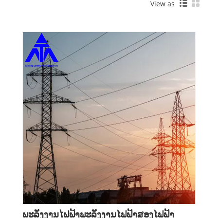
View as
ພະລັງງານໄຟຟ້າພະລັງງານໄຟຟ້າສອງໄຟຟ້າ