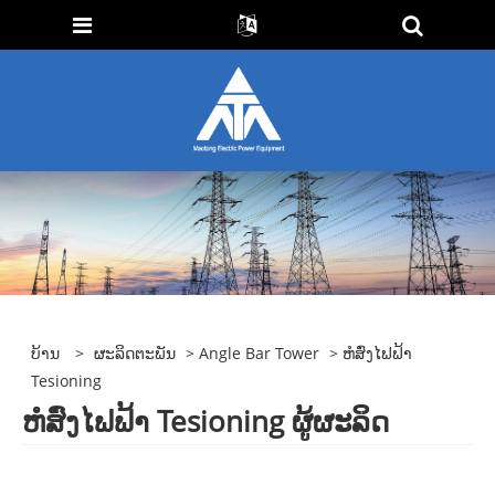
ບ້ານ
>
ຜະລິດຕະພັນ
>
Angle Bar Tower
> ຫໍສົ່ງໄຟຟ້າ
Tesioning
ຫໍສົ່ງໄຟຟ້າ Tesioning ຜູ້ຜະລິດ