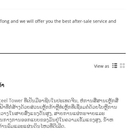
ng and we will offer you the best after-sale service and
View as
້າ
el Tower ທີ່ເປັນມືອາຊີບໃນປະເທດຈີນ, ຫໍການສື່ສານເຫຼັກສີ່
ກໍ່ສ້າງດ້ວຍສ່ວນເຫຼັກກ້າຫຼືທໍ່ເຫຼັກທີ່ເຊື່ອມຕໍ່ດ້ວຍໂບຫຼືການ
ວ້າງຂວາງໃນສາຍສົ່ງແຮງດັນສູງ, ສາຍການແຜ່ກະຈາຍແລະ
ນກາງການອອກແບບຂອງມັນຢູ່ໃນຄວາມເຂັ້ມແຂງສູງ, ນ້ໍາຫ
່ຕ້ານລົມແລະແຜ່ນດິນໄຫວທີ່ດີເລີດ.