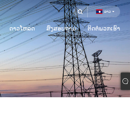
ລາວ
ດາວໂຫລດ
ສົ່ງສອບຖາມ
ຕິດຕໍ່ພວກເຮົາ