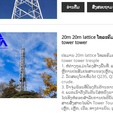
ອ່ານ​ຕື່ມ
ສົ່ງສອບຖາມ
20m 20m lattice ໂທລະຄ
tower tower
ປະມານ 20m lattice ໂທລະຄົ
tower tower tresple
1. ຫໍຕ່າງໆແມ່ນໂຄງສ້າງພື້ນທີ
ຫຼືການປະສົມປະສານຂອງເຫຼັກມ
2. ວັດສະດຸໂດຍທົ່ວໄປ Q235, 
crude.
3. ນ້ໍາຈຸ່ມຮ້ອນທີ່ປ້ອງກັນຕ້າ
4. ພວກເຮົາຕັ້ງຕີນຕີນໃສ່ຫນຶ່ງ
ໄປເທິງຫໍຄອຍສໍາລັບການປະຕິບ
ສາຍສົ່ງສາຍໄຟຟ້າ Tower Tour
ເຫຼັກ, ເຫຼັກ, ເຮືອ, ທາງການບິນ,