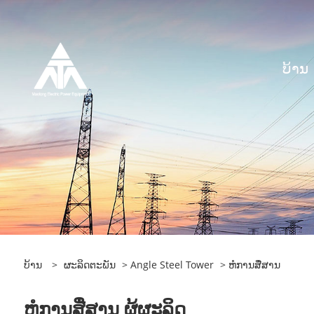
ບ້ານ
ບ້ານ
>
ຜະລິດຕະພັນ
>
Angle Steel Tower
> ຫໍການສື່ສານ
ຫໍການສື່ສານ ຜູ້ຜະລິດ