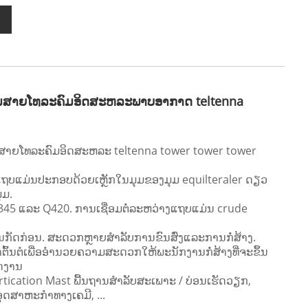
ົມສາຍໂທລະຄົມອິດສະຫລະພາບອາກາດ teltenna
ມສາຍໂທລະຄົມອິດສະຫລະ teltenna tower tower tower
່. ແຖບແມ່ນປະກອບດ້ວຍເຫຼັກໃນມຸມຂອງມຸມ equilteraler ດຽວ
ຸມ.
Q345 ແລະ Q420. ການເຊື່ອມຕໍ່ລະຫວ່າງແຖບແມ່ນ crude
ນການກັດກ່ອນ. ສະດວກຫຼາຍສໍາລັບການຂົນສົ່ງແລະການກໍ່ສ້າງ.
ຂາຕົ້ນຕໍເພື່ອອໍານວຍຄວາມສະດວກໃຫ້ພະນັກງານກໍ່ສ້າງທີ່ຈະຂຶ້ນ
ັດງານ
tication Mast ພື້ນຖານສໍາລັບສະເພາະ / ບ່ອນເຮັດວຽກ,
 ອຸດສາຫະກໍາທາງເຄມີ, ...