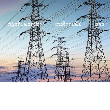
ກ່ຽວກັບພວກເຮົາ
ຜະລິດຕະພັນ
ຂ່າວ