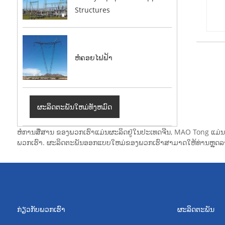
Structures
ຫໍຄອຍໄຟຟ້າ
ຜະລິດຕະພັນໃຫມ່ທັງຫມົດ
ຫໍການສື່ສານ ຂອງພວກເຮົາແມ່ນຜະລິດຢູ່ໃນປະເທດຈີນ, MAO Tong ແມ່ນຫ
ພວກເຮົາ. ຜະລິດຕະພັນອອກແບບໃຫມ່ຂອງພວກເຮົາສາມາດໃຫ້ທ່ານຫຼຸດລາຄ
ກ່ຽວກັບພວກເຮົາ
ຜະລິດຕະພັນ