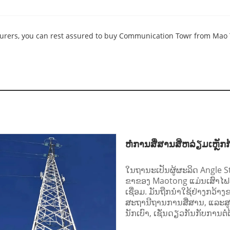
rers, you can rest assured to buy Communication Towr from Mao To
ຫໍການສື່ສານສີ່ຫລ່ຽມເຫຼັກກ
ໃນຖານະເປັນຜູ້ຜະລິດ Angle Ste
ຂາຂອງ Maotong ແມ່ນເສົາໄຟຟ້າທີ່
ເຊື່ອມ. ມັນຖືກນໍາໃຊ້ຢ່າງກ
ສະຖານີຖານການສື່ສານ, ແລະສູ
ນັກເບົາ, ເຊັ່ນດຽວກັນກັບການຕໍ