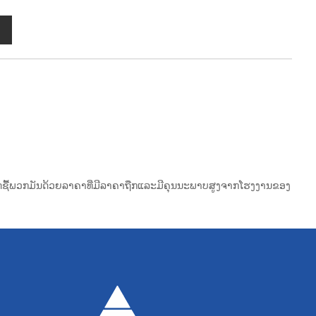
ມາດຊື້ພວກມັນດ້ວຍລາຄາທີ່ມີລາຄາຖືກແລະມີຄຸນນະພາບສູງຈາກໂຮງງານຂອງ