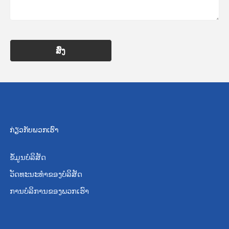
ສົ່ງ
ກ່ຽວກັບພວກເຮົາ
ຂໍ້ມູນບໍລິສັດ
ວັດທະນະທໍາຂອງບໍລິສັດ
ການບໍລິການຂອງພວກເຮົາ