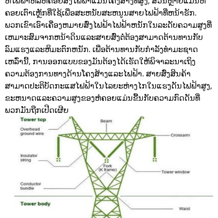
ຫໍໄຟຟ້າຫລືຫໍຄອຍສົ່ງໄຟຟ້າແມ່ນໂຄງສ້າງທີ່ສູງ, ສ່ວນຫຼາຍແມ່ນຫໍ
ຄອຍເຕົາເຫຼັກທີ່ໃຊ້ເພື່ອສະຫນັບສະຫນູນສາຍໄຟຟ້າທີ່ຫນ້າຮັກ.
ພວກເຂົາເອົາເຄື່ອງຫມາຍສົ່ງໄຟຟ້າໄຟຟ້າຫນັກໃນລະດັບຄວາມສູງທີ່
ເຫມາະສົມຈາກຫນ້າດິນແລະສາຍສົ່ງຕໍ່ຕ້ອງສາມາດຕ້ານທານກັບ
ລົມແຮງແລະຫິມະຕົກຫນັກ. ເພື່ອຕ້ານທານກັບກໍາລັງທໍາມະຊາດ
ເຫລົ່ານີ້, ການອອກແບບຂອງມັນຕ້ອງໄດ້ເຮັດໃຫ້ພິຈາລະນາເຖິງ
ຄວາມຕ້ອງການທາງດ້ານໂຄງສ້າງແລະໄຟຟ້າ. ສາຍສົ່ງສິນຄ້າ
ສາມາດປະຕິບັດກະແສໄຟຟ້າໃນໄລຍະຫ່າງໄກໃນແຮງດັນໄຟຟ້າສູງ,
ຂະຫນາດແລະຄວາມສູງຂອງຫໍຄອຍແມ່ນຂື້ນກັບຄວາມກົດດັນທີ່
ພວກມັນຖືກເປີດເຜີຍ