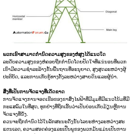
ພວກເຮົາສາມາດກໍານົດຄວາມສູງຂອງຫໍສູງໄດ້ແນວໃດ
ລະດັບຄວາມສູງຂອງຫໍຄອຍຖືກກໍານົດໂດຍປັດໃຈທີ່ແນ່ນອນທີ່ພວກ
ເຂົາມີຄວາມຊໍາລະລ້າງຂັ້ນພື້ນຖານທີ່ອະນຸຍາດ, ສູງສຸດລະຫວ່າງຜູ້
ປະຕິບັດ, ແລະການເກັບກູ້ທາງຕັ້ງລະຫວ່າງສາຍດິນແລະຜູ້ນໍາ.
ສິ່ງທີ່ເປັນການຈັດແຈງທີ່ເດັດຂາດ
ການຈັດແຈງການຈອດເຮືອຂອງຂາສົ່ງໄຟຟ້າທີ່ມີມຸມທີ່ມີແນວໂນ້ມທີ່ມີ
ກະແສລົມໃນທີ່ສຸດ, ທຸກຢ່າງທີ່ຖືກເອີ້ນວ່າເປັນບ່ອນເກັບມ້ຽນຫຼືການ
ຈັດແຈງທີ່ນັ່ງ.
ຄວນຈະຖືກກໍານົດໄວ້ໃນລັກສະນະດັ່ງນັ້ນໄລຍະຫ່າງລະຫວ່າງສະ
ແຕນເລດ, ຄວາມສອດຄ່ອງແລະເປີ້ນພູຂອງພວກມັນແມ່ນເປັນການ