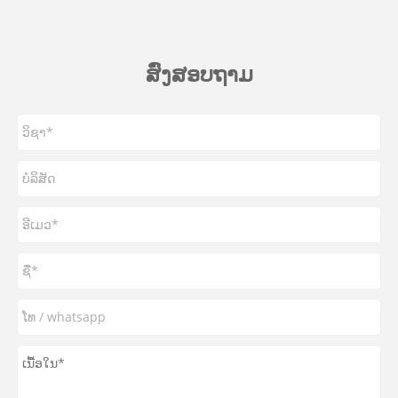
ສົ່ງສອບຖາມ