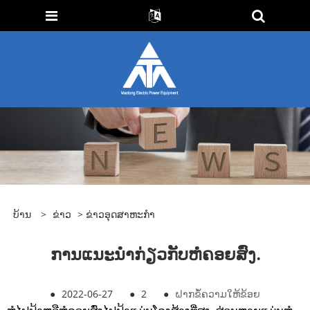
ບ້ານ
>
ຂ່າວ
>
ຂ່າວອຸດສາຫະກໍາ
ການແນະນໍາກ່ຽວກັບຫໍຄອຍສົ່ງ.
●
2022-06-27
●
2
●
ຝາກຂໍ້ຄວາມໃຫ້ຂ້ອຍ