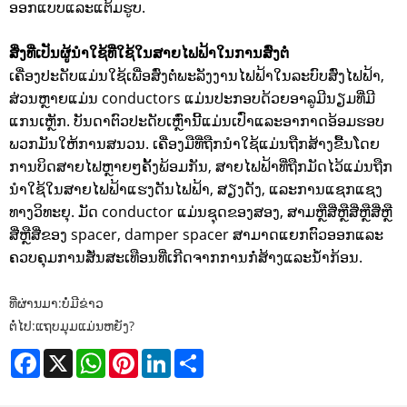
ອອກແບບແລະແຕ້ມຮູບ.
ສິ່ງທີ່ເປັນຜູ້ນໍາໃຊ້ທີ່ໃຊ້ໃນສາຍໄຟຟ້າໃນການສົ່ງຕໍ່
ເຄື່ອງປະດັບແມ່ນໃຊ້ເພື່ອສົ່ງຕໍ່ພະລັງງານໄຟຟ້າໃນລະບົບສົ່ງໄຟຟ້າ,
ສ່ວນຫຼາຍແມ່ນ conductors ແມ່ນປະກອບດ້ວຍອາລູມີນຽມທີ່ມີ
ແກນເຫຼັກ. ບັນດາຕົວປະດັບເຫຼົ່ານີ້ແມ່ນເປົ່າແລະອາກາດອ້ອມຮອບ
ພວກມັນໃຫ້ການສນວນ. ເຄື່ອງມືທີ່ຖືກນໍາໃຊ້ແມ່ນຖືກສ້າງຂື້ນໂດຍ
ການບິດສາຍໄຟຫຼາຍໆຄັ້ງພ້ອມກັນ, ສາຍໄຟຟ້າທີ່ຖືກມັດໄວ້ແມ່ນຖືກ
ນໍາໃຊ້ໃນສາຍໄຟຟ້າແຮງດັນໄຟຟ້າ, ສຽງດັງ, ແລະການແຊກແຊງ
ທາງວິທະຍຸ. ມັດ conductor ແມ່ນຊຸດຂອງສອງ, ສາມຫຼືສີ່ຫຼືສີ່ຫຼືສີ່ຫຼື
ສີ່ຫຼືສີ່ຂອງ spacer, damper spacer ສາມາດແຍກຕົວອອກແລະ
ຄວບຄຸມການສັ່ນສະເທືອນທີ່ເກີດຈາກການກໍ່ສ້າງແລະນ້ໍາກ້ອນ.
ທີ່ຜ່ານມາ:
ບໍ່ມີຂ່າວ
ຕໍ່ໄປ:
ແຖບມຸມແມ່ນຫຍັງ?
Facebook
X
WhatsApp
Pinterest
LinkedIn
Share