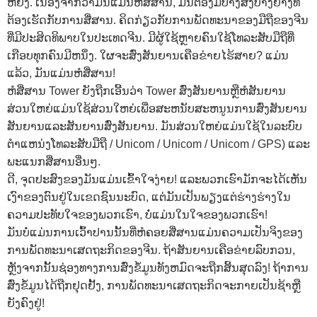
ຫຍັງ. ເນື່ອງຈາກວ່າມັນແມ່ນຫໍສື່ສານ, ມັນຕ້ອງມີບາງສິ່ງບາງຢ່າງທີ່
ຕ້ອງເຮັດກັບການສື່ສານ. ຄິດກ່ຽວກັບການພັດທະນາຂອງມືຖືຂອງຈີນ
ທີ່ມີປະສິດທິພາບໃນປະເທດຈີນ. ມີຜູ້ໃຊ້ຫຼາຍຄົນໃຊ້ໂທລະສັບມືຖືທີ່
ເກືອບທຸກຄົນມີຫນຶ່ງ. ໃຜຈະສົ່ງສັນຍານເຄືອຂ່າຍໄຮ້ສາຍ? ແມ່ນ
ແລ້ວ, ມັນແມ່ນຫໍສື່ສານ!
ຫໍສື່ສານ Tower ຍັງຖືກເອີ້ນວ່າ Tower ສົ່ງສັນຍານຫຼືຫໍສັນຍານ
ສ່ວນໃຫຍ່ແມ່ນໃຊ້ສ່ວນໃຫຍ່ເພື່ອສະຫນັບສະຫນູນການສົ່ງສັນຍານ
ສັນຍານແລະສັນຍານສົ່ງສັນຍານ. ມັນສ່ວນໃຫຍ່ແມ່ນໃຊ້ໃນລະບົບ
ຕໍາແຫນ່ງໂທລະສັບມືຖື / Unicom / Unicom / Unicom / GPS) ແລະ
ພະແນກສື່ສານອື່ນໆ.
ດີ, ຈຸດປະສົງຂອງມັນແມ່ນເຂົ້າໃຈງ່າຍ! ແລະພວກເຮົາມັກຈະໄດ້ເຫັນ
ເງົາຂອງຕົນຢູ່ໃນເຂດຊົນນະບົດ, ແຕ່ມັນເປັນພຽງແຕ່ຮ່າງຮ່າງໃນ
ຄວາມປະທັບໃຈຂອງພວກເຮົາ, ບໍ່ແມ່ນໃນໃຈຂອງພວກເຮົາ!
ມັນບໍ່ແມ່ນການເວົ້າປານນັ້ນທີ່ຫໍຄອຍສື່ສານແມ່ນຄວາມເປັນຈິງຂອງ
ການພັດທະນາເສດຖະກິດຂອງຈີນ. ຖ້າສັນຍານເຄືອຂ່າຍລົບກວນ,
ຫຼັງຈາກນັ້ນຊ່ອງທາງການສົ່ງຂໍ້ມູນທັງຫມົດຈະຖືກສິ້ນສຸດລົງ! ຖ້າການ
ສົ່ງຂໍ້ມູນໄດ້ຖືກຢຸດຢັ້ງ, ການພັດທະນາເສດຖະກິດຈະກາຍເປັນຊ້າຫຼື
ຍັງຄົງຢູ່!