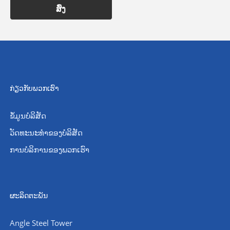
ສົ່ງ
ກ່ຽວກັບພວກເຮົາ
ຂໍ້ມູນບໍລິສັດ
ວັດທະນະທໍາຂອງບໍລິສັດ
ການບໍລິການຂອງພວກເຮົາ
ຜະລິດຕະພັນ
Angle Steel Tower