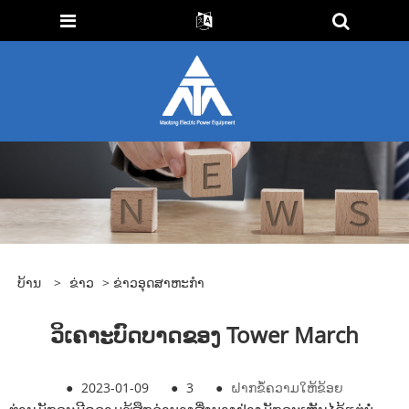
ບ້ານ
>
ຂ່າວ
>
ຂ່າວອຸດສາຫະກໍາ
ວິເຄາະບົດບາດຂອງ Tower March
●
2023-01-09
●
3
●
ຝາກຂໍ້ຄວາມໃຫ້ຂ້ອຍ