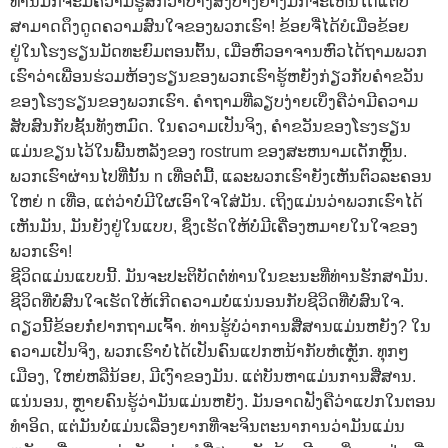
ທ່ານມັກຈະມີຄວາມຮູ້ສຶກວ່າບາງສິ່ງບາງຢ່າງມັກຈະເຫັນໄດ້ແຕ່ບໍ່
ສາມາດດຶງດູດຄວາມສົນໃຈຂອງພວກເຮົາ! ຂ້ອຍຈື່ໄດ້ບໍເມື່ອຂ້ອຍ
ຢູ່ໃນໂຮງຮຽນມັດທະຍົມຕອນຕົ້ນ, ເມື່ອຫົວອາຈານຫົວໄດ້ຖາມພວກ
ເຮົາວ່າເພື່ອນຮ່ວມຫ້ອງຮຽນຂອງພວກເຮົາຮູ້ຫຍັງກ່ຽວກັບຄໍາຂວັນ
ຂອງໂຮງຮຽນຂອງພວກເຮົາ. ຄໍາຖາມທີ່ລຽບງ່າຍເບິ່ງຄືວ່າມີຄວາມ
ສັບສົນກັບຊັ້ນທັງຫມົດ. ໃນຄວາມເປັນຈິງ, ຄໍາຂວັນຂອງໂຮງຮຽນ
ແມ່ນຂຽນໄວ້ໃນພື້ນຫລັງຂອງ rostrum ຂອງສະຫນາມເດັກຫຼິ້ນ.
ພວກເຮົາຜ່ານໄປທີ່ນັ້ນ n ເທື່ອຕໍ່ມື້, ແລະພວກເຮົາຍັງເຫັນຕົວລະຄອນ
ໃຫຍ່ n ເທື່ອ, ແຕ່ວ່າບໍ່ມີໃຜເອົາໃຈໃສ່ມັນ. ເຖິງແມ່ນວ່າພວກເຮົາໄດ້
ເຫັນມັນ, ມັນຍັງຢູ່ໃນແບບ, ຊຶ່ງເຮັດໃຫ້ບໍ່ມີເຄື່ອງຫມາຍໃນໃຈຂອງ
ພວກເຮົາ!
ຊີວິດແມ່ນແບບນີ້. ມັນຈະປະຕິບັດຕໍ່ທ່ານໃນຂະນະທີ່ທ່ານຮັກສາມັນ.
ຊີວິດທີ່ບໍ່ສົນໃຈເຮັດໃຫ້ເກີດຄວາມບໍ່ແນ່ນອນກັບຊີວິດທີ່ບໍ່ສົນໃຈ.
ດຽວນີ້ຂ້ອຍກໍ່ຢາກຖາມເຈົ້າ. ທ່ານຮູ້ບໍວ່າການສື່ສານແມ່ນຫຍັງ? ໃນ
ຄວາມເປັນຈິງ, ພວກເຮົາບໍ່ໄດ້ເປັນຄົນແປກຫນ້າກັບຫໍເຫຼັກ. ທຸກໆ
ເມືອງ, ໃຫຍ່ຫລືນ້ອຍ, ມີເງົາຂອງມັນ. ແຕ່ບັນຫາແມ່ນການສື່ສານ.
ແນ່ນອນ, ຫຼາຍຄົນຮູ້ວ່າມັນແມ່ນຫຍັງ. ມັນອາດຟັງຄືວ່າແປກໃນຕອນ
ທໍາອິດ, ແຕ່ມັນບໍ່ແມ່ນເລື່ອງຍາກທີ່ຈະຈິນຕະນາການວ່າມັນແມ່ນ