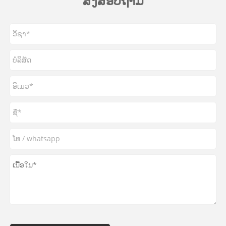
ສົ່ງສອບຖາມ