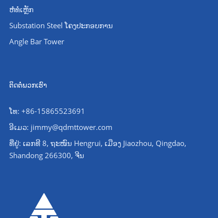
ຫໍທໍ່ເຫຼັກ
Substation Steel ໂຄງປະກອບການ
Angle Bar Tower
ຕິດຕໍ່ພວກເຮົາ
ໂທ: +86-15865523691
ອີເມວ: jimmy@qdmttower.com
ທີ່ຢູ່: ເລກທີ 8, ຖະໜົນ Hengrui, ເມືອງ Jiaozhou, Qingdao,
Shandong 266300, ຈີນ