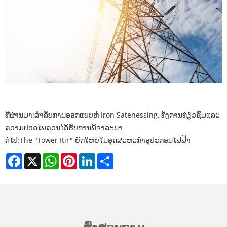
ທີ່ຜ່ານມາ:
ສໍາລັບການອອກແບບຫໍ Iron Satenessing, ທັງການທ່ຽວຊົມແລະ
ຄວາມປອດໄພຄວນໄດ້ຮັບການພິຈາລະນາ
ຕໍ່ໄປ:
The "Tower Itir" ຍັກໃຫຍ່ໃນອຸດສະຫະກໍາອຸປະກອນໄຟຟ້າ
Facebook
X
WhatsApp
Pinterest
LinkedIn
Share